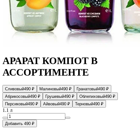
АРАРАТ КОМПОТ В
АССОРТИМЕНТЕ
Сливовый
490 ₽
Малиновый
490 ₽
Гранатовый
490 ₽
Абрикосовый
490 ₽
Грушевый
490 ₽
Облепиховый
490 ₽
Персиковый
490 ₽
Айвовый
490 ₽
Терновый
490 ₽
1.1 л
Добавить 490 ₽