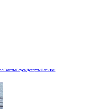
еб
Салаты
Соусы
Десерты
Напитки