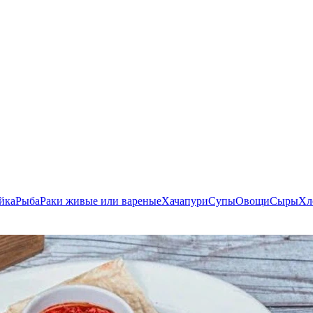
йка
Рыба
Раки живые или вареные
Хачапури
Супы
Овощи
Сыры
Хл