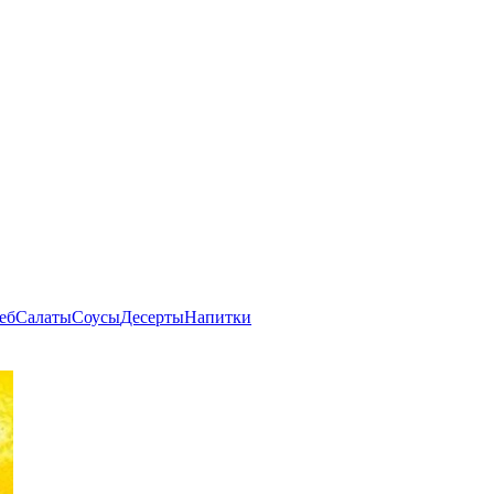
еб
Салаты
Соусы
Десерты
Напитки