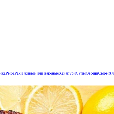
йка
Рыба
Раки живые или вареные
Хачапури
Супы
Овощи
Сыры
Хл