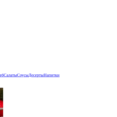
еб
Салаты
Соусы
Десерты
Напитки