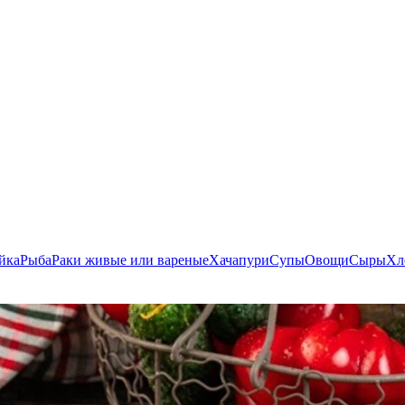
йка
Рыба
Раки живые или вареные
Хачапури
Супы
Овощи
Сыры
Хл