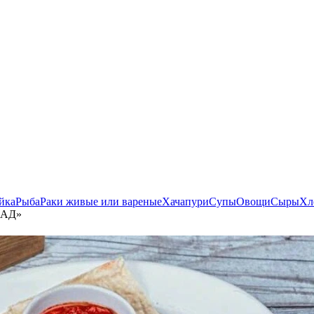
йка
Рыба
Раки живые или вареные
Хачапури
Супы
Овощи
Сыры
Хл
АД»