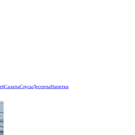
еб
Салаты
Соусы
Десерты
Напитки